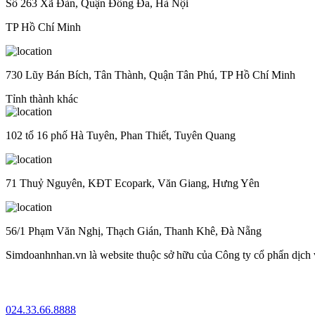
Số 263 Xã Đàn, Quận Đống Đa, Hà Nội
TP Hồ Chí Minh
730 Lũy Bán Bích, Tân Thành, Quận Tân Phú, TP Hồ Chí Minh
Tỉnh thành khác
102 tổ 16 phố Hà Tuyên, Phan Thiết, Tuyên Quang
71 Thuỷ Nguyên, KĐT Ecopark, Văn Giang, Hưng Yên
56/1 Phạm Văn Nghị, Thạch Gián, Thanh Khê, Đà Nẵng
Simdoanhnhan.vn là website thuộc sở hữu của Công ty cổ phẩn dịch
024.33.66.8888