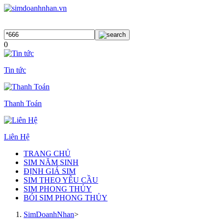
0
Tin tức
Thanh Toán
Liên Hệ
TRANG CHỦ
SIM NĂM SINH
ĐỊNH GIÁ SIM
SIM THEO YÊU CẦU
SIM PHONG THỦY
BÓI SIM PHONG THỦY
SimDoanhNhan
>