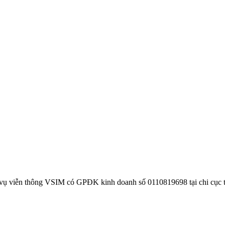
 vụ viễn thông VSIM có GPĐK kinh doanh số 0110819698 tại chi cục 