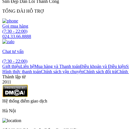
Sim Đẹp Dẫn Lối Thành Công
TỔNG ĐÀI HỖ TRỢ
Gọi mua hàng
(7:30 - 22:00)
024.33.66.8888
Chat tư vấn
(7:30 - 22:00)
Giới thiệu
Liên hệ
Mua hàng và Thanh toán
Điều khoản và Điều kiện
S
Hình thức thanh toán
Chính sách vận chuyện
Chính sách đổi trả
Chính 
Thành lập từ
2011
Hệ thống điểm giao dịch
Hà Nội