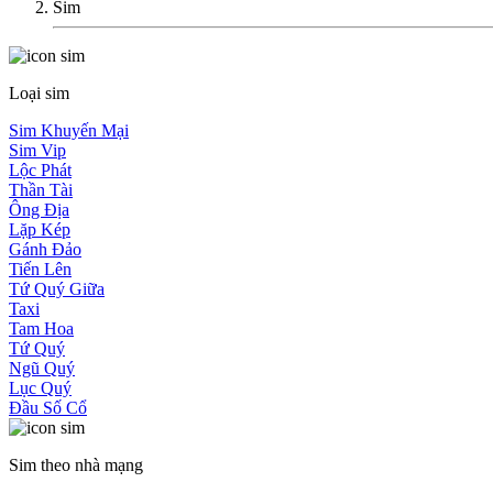
Sim
Loại sim
Sim Khuyến Mại
Sim Vip
Lộc Phát
Thần Tài
Ông Địa
Lặp Kép
Gánh Đảo
Tiến Lên
Tứ Quý Giữa
Taxi
Tam Hoa
Tứ Quý
Ngũ Quý
Lục Quý
Đầu Số Cổ
Sim theo nhà mạng