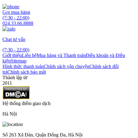
Gọi mua hàng
(7:30 - 22:00)
024.33.66.8888
Chat tư vấn
(7:30 - 22:00)
Giới thiệu
Liên hệ
Mua hàng và Thanh toán
Điều khoản và Điều
kiện
Sitemap
Hình thức thanh toán
Chính sách vận chuyện
Chính sách đổi
trả
Chính sách bảo mật
Thành lập từ
2011
Hệ thống điểm giao dịch
Hà Nội
Số 263 Xã Đàn, Quận Đống Đa, Hà Nội