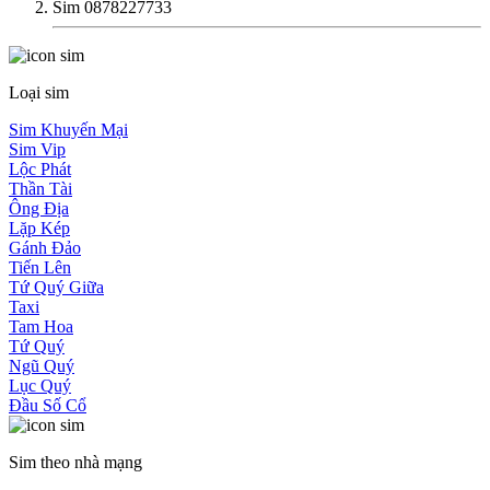
Sim 0878227733
Loại sim
Sim Khuyến Mại
Sim Vip
Lộc Phát
Thần Tài
Ông Địa
Lặp Kép
Gánh Đảo
Tiến Lên
Tứ Quý Giữa
Taxi
Tam Hoa
Tứ Quý
Ngũ Quý
Lục Quý
Đầu Số Cổ
Sim theo nhà mạng