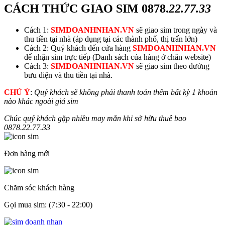
CÁCH THỨC GIAO SIM
0878.
22.77.33
Cách 1:
SIMDOANHNHAN.VN
sẽ giao sim trong ngày và
thu tiền tại nhà (áp dụng tại các thành phố, thị trấn lớn)
Cách 2: Quý khách đến cửa hàng
SIMDOANHNHAN.VN
để nhận sim trực tiếp (Danh sách của hàng ở chân website)
Cách 3:
SIMDOANHNHAN.VN
sẽ giao sim theo đường
bưu điện và thu tiền tại nhà.
CHÚ Ý
:
Quý khách sẽ không phải thanh toán thêm bất kỳ 1 khoản
nào khác ngoài giá sim
Chúc quý khách gặp nhiều may mắn khi sở hữu thuê bao
0878.
22.77.33
Đơn hàng mới
Chăm sóc khách hàng
Gọi mua sim: (7:30 - 22:00)