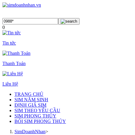
0
Tin tức
Thanh Toán
Liên Hệ
TRANG CHỦ
SIM NĂM SINH
ĐỊNH GIÁ SIM
SIM THEO YÊU CẦU
SIM PHONG THỦY
BÓI SIM PHONG THỦY
SimDoanhNhan
>