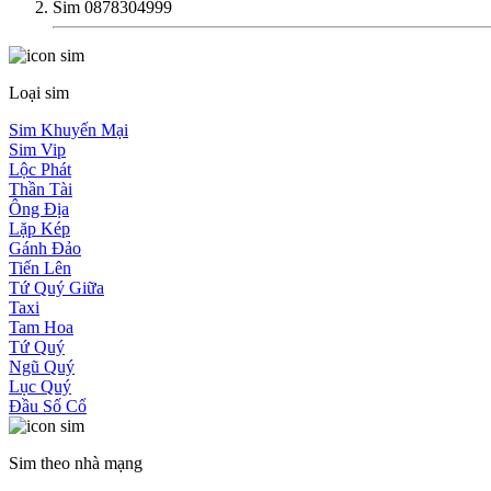
Sim 0878304999
Loại sim
Sim Khuyến Mại
Sim Vip
Lộc Phát
Thần Tài
Ông Địa
Lặp Kép
Gánh Đảo
Tiến Lên
Tứ Quý Giữa
Taxi
Tam Hoa
Tứ Quý
Ngũ Quý
Lục Quý
Đầu Số Cổ
Sim theo nhà mạng