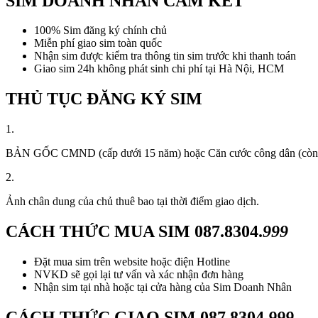
SIM DOANH NHÂN CAM KẾT
100% Sim đăng ký chính chủ
Miễn phí giao sim toàn quốc
Nhận sim được kiểm tra thông tin sim trước khi thanh toán
Giao sim 24h không phát sinh chi phí tại Hà Nội, HCM
THỦ TỤC ĐĂNG KÝ SIM
1.
BẢN GỐC CMND (cấp dưới 15 năm) hoặc Căn cước công dân (còn thời
2.
Ảnh chân dung của chủ thuê bao tại thời điểm giao dịch.
CÁCH THỨC MUA SIM
087.8304.
999
Đặt mua sim trên website hoặc điện Hotline
NVKD sẽ gọi lại tư vấn và xác nhận đơn hàng
Nhận sim tại nhà hoặc tại cửa hàng của Sim Doanh Nhân
CÁCH THỨC GIAO SIM
087.8304.
999