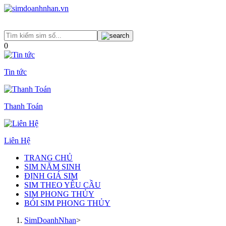
0
Tin tức
Thanh Toán
Liên Hệ
TRANG CHỦ
SIM NĂM SINH
ĐỊNH GIÁ SIM
SIM THEO YÊU CẦU
SIM PHONG THỦY
BÓI SIM PHONG THỦY
SimDoanhNhan
>