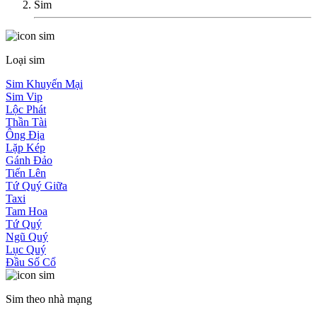
Sim
Loại sim
Sim Khuyến Mại
Sim Vip
Lộc Phát
Thần Tài
Ông Địa
Lặp Kép
Gánh Đảo
Tiến Lên
Tứ Quý Giữa
Taxi
Tam Hoa
Tứ Quý
Ngũ Quý
Lục Quý
Đầu Số Cổ
Sim theo nhà mạng