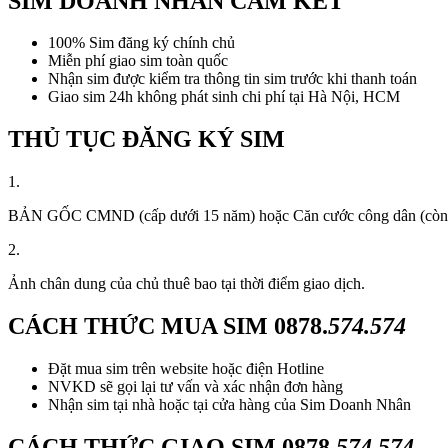
SIM DOANH NHÂN CAM KẾT
100% Sim đăng ký chính chủ
Miễn phí giao sim toàn quốc
Nhận sim được kiểm tra thông tin sim trước khi thanh toán
Giao sim 24h không phát sinh chi phí tại Hà Nội, HCM
THỦ TỤC ĐĂNG KÝ SIM
1.
BẢN GỐC CMND (cấp dưới 15 năm) hoặc Căn cước công dân (còn thời
2.
Ảnh chân dung của chủ thuê bao tại thời điểm giao dịch.
CÁCH THỨC MUA SIM
0878.
574.574
Đặt mua sim trên website hoặc điện Hotline
NVKD sẽ gọi lại tư vấn và xác nhận đơn hàng
Nhận sim tại nhà hoặc tại cửa hàng của Sim Doanh Nhân
CÁCH THỨC GIAO SIM
0878.
574.574