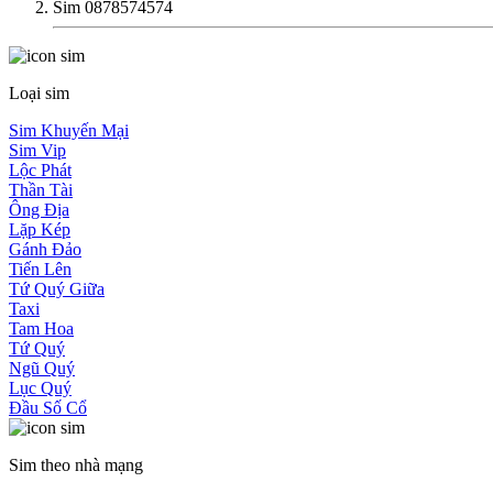
Sim 0878574574
Loại sim
Sim Khuyến Mại
Sim Vip
Lộc Phát
Thần Tài
Ông Địa
Lặp Kép
Gánh Đảo
Tiến Lên
Tứ Quý Giữa
Taxi
Tam Hoa
Tứ Quý
Ngũ Quý
Lục Quý
Đầu Số Cổ
Sim theo nhà mạng