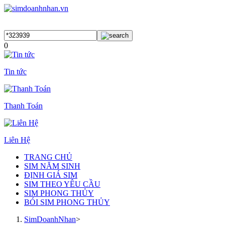
0
Tin tức
Thanh Toán
Liên Hệ
TRANG CHỦ
SIM NĂM SINH
ĐỊNH GIÁ SIM
SIM THEO YÊU CẦU
SIM PHONG THỦY
BÓI SIM PHONG THỦY
SimDoanhNhan
>