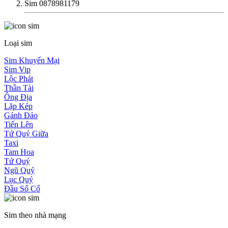
Sim 0878981179
Loại sim
Sim Khuyến Mại
Sim Vip
Lộc Phát
Thần Tài
Ông Địa
Lặp Kép
Gánh Đảo
Tiến Lên
Tứ Quý Giữa
Taxi
Tam Hoa
Tứ Quý
Ngũ Quý
Lục Quý
Đầu Số Cổ
Sim theo nhà mạng