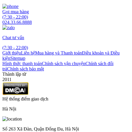
Gọi mua hàng
(7:30 - 22:00)
024.33.66.8888
Chat tư vấn
(7:30 - 22:00)
Giới thiệu
Liên hệ
Mua hàng và Thanh toán
Điều khoản và Điều
kiện
Sitemap
Hình thức thanh toán
Chính sách vận chuyện
Chính sách đổi
trả
Chính sách bảo mật
Thành lập từ
2011
Hệ thống điểm giao dịch
Hà Nội
Số 263 Xã Đàn, Quận Đống Đa, Hà Nội