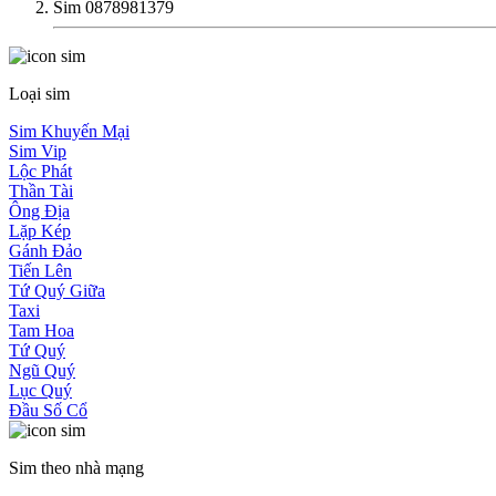
Sim 0878981379
Loại sim
Sim Khuyến Mại
Sim Vip
Lộc Phát
Thần Tài
Ông Địa
Lặp Kép
Gánh Đảo
Tiến Lên
Tứ Quý Giữa
Taxi
Tam Hoa
Tứ Quý
Ngũ Quý
Lục Quý
Đầu Số Cổ
Sim theo nhà mạng