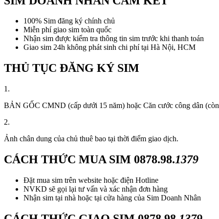
SIM DOANH NHÂN CAM KẾT
100% Sim đăng ký chính chủ
Miễn phí giao sim toàn quốc
Nhận sim được kiểm tra thông tin sim trước khi thanh toán
Giao sim 24h không phát sinh chi phí tại Hà Nội, HCM
THỦ TỤC ĐĂNG KÝ SIM
1.
BẢN GỐC CMND (cấp dưới 15 năm) hoặc Căn cước công dân (còn thời
2.
Ảnh chân dung của chủ thuê bao tại thời điểm giao dịch.
CÁCH THỨC MUA SIM
0878.98.
1379
Đặt mua sim trên website hoặc điện Hotline
NVKD sẽ gọi lại tư vấn và xác nhận đơn hàng
Nhận sim tại nhà hoặc tại cửa hàng của Sim Doanh Nhân
CÁCH THỨC GIAO SIM
0878.98.
1379