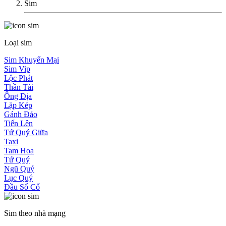
Sim
Loại sim
Sim Khuyến Mại
Sim Vip
Lộc Phát
Thần Tài
Ông Địa
Lặp Kép
Gánh Đảo
Tiến Lên
Tứ Quý Giữa
Taxi
Tam Hoa
Tứ Quý
Ngũ Quý
Lục Quý
Đầu Số Cổ
Sim theo nhà mạng