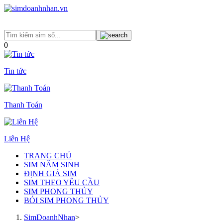
0
Tin tức
Thanh Toán
Liên Hệ
TRANG CHỦ
SIM NĂM SINH
ĐỊNH GIÁ SIM
SIM THEO YÊU CẦU
SIM PHONG THỦY
BÓI SIM PHONG THỦY
SimDoanhNhan
>