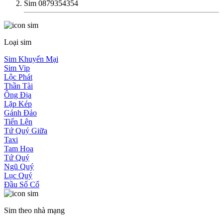
Sim 0879354354
Loại sim
Sim Khuyến Mại
Sim Vip
Lộc Phát
Thần Tài
Ông Địa
Lặp Kép
Gánh Đảo
Tiến Lên
Tứ Quý Giữa
Taxi
Tam Hoa
Tứ Quý
Ngũ Quý
Lục Quý
Đầu Số Cổ
Sim theo nhà mạng