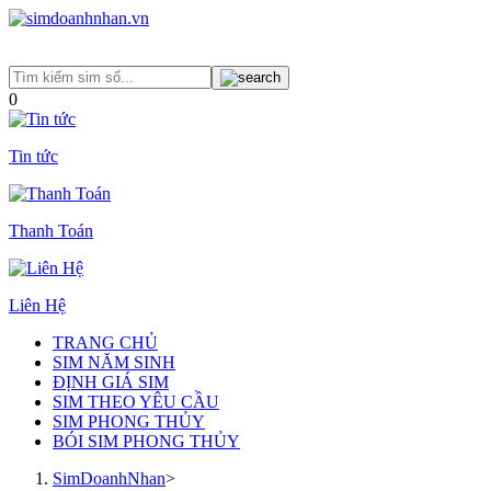
0
Tin tức
Thanh Toán
Liên Hệ
TRANG CHỦ
SIM NĂM SINH
ĐỊNH GIÁ SIM
SIM THEO YÊU CẦU
SIM PHONG THỦY
BÓI SIM PHONG THỦY
SimDoanhNhan
>