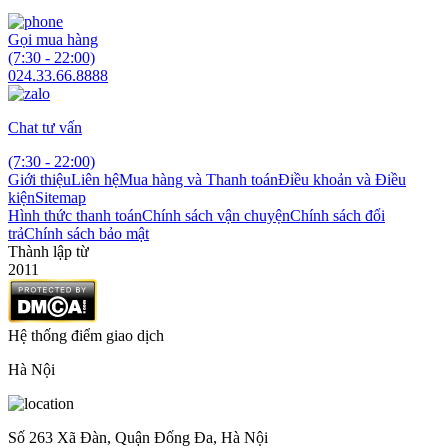
Gọi mua hàng
(7:30 - 22:00)
024.33.66.8888
Chat tư vấn
(7:30 - 22:00)
Giới thiệu
Liên hệ
Mua hàng và Thanh toán
Điều khoản và Điều
kiện
Sitemap
Hình thức thanh toán
Chính sách vận chuyện
Chính sách đổi
trả
Chính sách bảo mật
Thành lập từ
2011
Hệ thống điểm giao dịch
Hà Nội
Số 263 Xã Đàn, Quận Đống Đa, Hà Nội