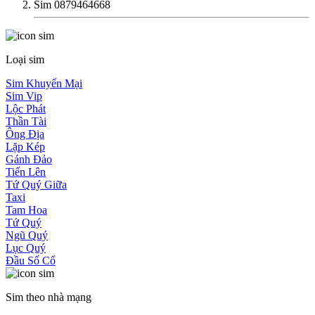
Sim 0879464668
Loại sim
Sim Khuyến Mại
Sim Vip
Lộc Phát
Thần Tài
Ông Địa
Lặp Kép
Gánh Đảo
Tiến Lên
Tứ Quý Giữa
Taxi
Tam Hoa
Tứ Quý
Ngũ Quý
Lục Quý
Đầu Số Cổ
Sim theo nhà mạng