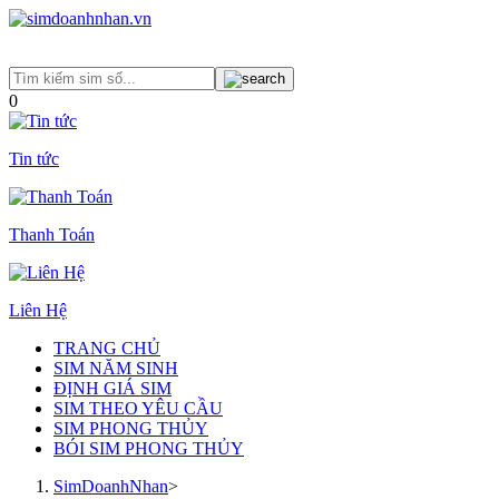
0
Tin tức
Thanh Toán
Liên Hệ
TRANG CHỦ
SIM NĂM SINH
ĐỊNH GIÁ SIM
SIM THEO YÊU CẦU
SIM PHONG THỦY
BÓI SIM PHONG THỦY
SimDoanhNhan
>