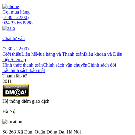
Gọi mua hàng
(7:30 - 22:00)
024.33.66.8888
Chat tư vấn
(7:30 - 22:00)
Giới thiệu
Liên hệ
Mua hàng và Thanh toán
Điều khoản và Điều
kiện
Sitemap
Hình thức thanh toán
Chính sách vận chuyện
Chính sách đổi
trả
Chính sách bảo mật
Thành lập từ
2011
Hệ thống điểm giao dịch
Hà Nội
Số 263 Xã Đàn, Quận Đống Đa, Hà Nội