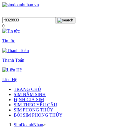
0
Tin tức
Thanh Toán
Liên Hệ
TRANG CHỦ
SIM NĂM SINH
ĐỊNH GIÁ SIM
SIM THEO YÊU CẦU
SIM PHONG THỦY
BÓI SIM PHONG THỦY
SimDoanhNhan
>