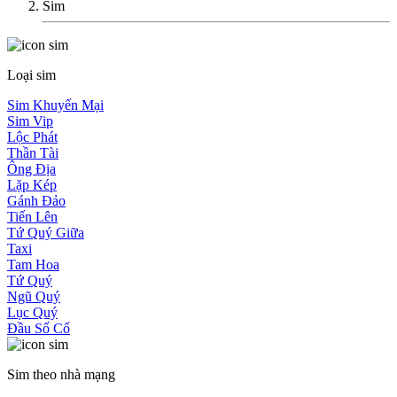
Sim
Loại sim
Sim Khuyến Mại
Sim Vip
Lộc Phát
Thần Tài
Ông Địa
Lặp Kép
Gánh Đảo
Tiến Lên
Tứ Quý Giữa
Taxi
Tam Hoa
Tứ Quý
Ngũ Quý
Lục Quý
Đầu Số Cổ
Sim theo nhà mạng