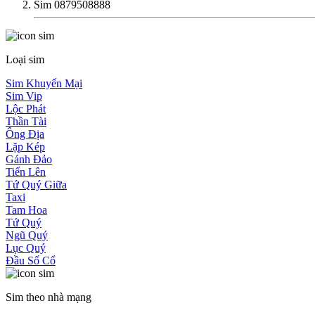
Sim 0879508888
Loại sim
Sim Khuyến Mại
Sim Vip
Lộc Phát
Thần Tài
Ông Địa
Lặp Kép
Gánh Đảo
Tiến Lên
Tứ Quý Giữa
Taxi
Tam Hoa
Tứ Quý
Ngũ Quý
Lục Quý
Đầu Số Cổ
Sim theo nhà mạng