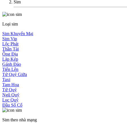
Sim
Loại sim
Sim Khuyến Mại
Sim Vip
Lộc Phát
Thần Tài
Ông Địa
Lặp Kép
Gánh Đảo
Tiến Lên
Tứ Quý Giữa
Taxi
Tam Hoa
Tứ Quý
Ngũ Quý
Lục Quý
Đầu Số Cổ
Sim theo nhà mạng