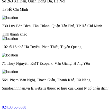
Số 263 Xã Đàn, Quận Đống Đa, Hà Nội
TP Hồ Chí Minh
730 Lũy Bán Bích, Tân Thành, Quận Tân Phú, TP Hồ Chí Minh
Tỉnh thành khác
102 tổ 16 phố Hà Tuyên, Phan Thiết, Tuyên Quang
71 Thuỷ Nguyên, KĐT Ecopark, Văn Giang, Hưng Yên
56/1 Phạm Văn Nghị, Thạch Gián, Thanh Khê, Đà Nẵng
Simdoanhnhan.vn là website thuộc sở hữu của Công ty cổ phẩn dịch
024.33.66.8888