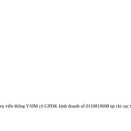
 vụ viễn thông VSIM có GPĐK kinh doanh số 0110819698 tại chi cục 