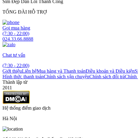
Sim Đẹp Dẫn Lối Thành Công
TỔNG ĐÀI HỖ TRỢ
Gọi mua hàng
(7:30 - 22:00)
024.33.66.8888
Chat tư vấn
(7:30 - 22:00)
Giới thiệu
Liên hệ
Mua hàng và Thanh toán
Điều khoản và Điều kiện
S
Hình thức thanh toán
Chính sách vận chuyện
Chính sách đổi trả
Chính 
Thành lập từ
2011
Hệ thống điểm giao dịch
Hà Nội