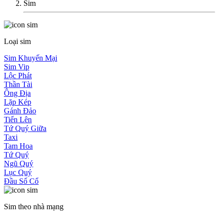
Sim
Loại sim
Sim Khuyến Mại
Sim Vip
Lộc Phát
Thần Tài
Ông Địa
Lặp Kép
Gánh Đảo
Tiến Lên
Tứ Quý Giữa
Taxi
Tam Hoa
Tứ Quý
Ngũ Quý
Lục Quý
Đầu Số Cổ
Sim theo nhà mạng