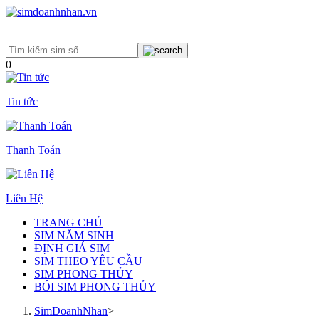
0
Tin tức
Thanh Toán
Liên Hệ
TRANG CHỦ
SIM NĂM SINH
ĐỊNH GIÁ SIM
SIM THEO YÊU CẦU
SIM PHONG THỦY
BÓI SIM PHONG THỦY
SimDoanhNhan
>