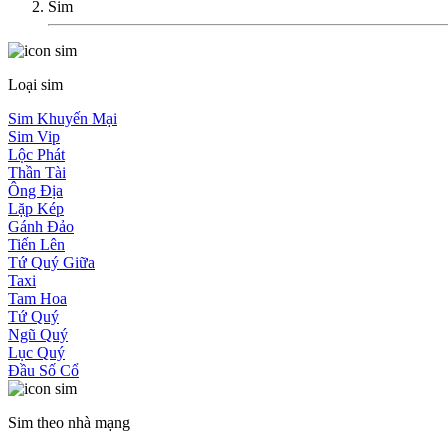
Sim
Loại sim
Sim Khuyến Mại
Sim Vip
Lộc Phát
Thần Tài
Ông Địa
Lặp Kép
Gánh Đảo
Tiến Lên
Tứ Quý Giữa
Taxi
Tam Hoa
Tứ Quý
Ngũ Quý
Lục Quý
Đầu Số Cổ
Sim theo nhà mạng