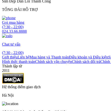
Sim Đẹp Dẫn Lối Thành Công
TỔNG ĐÀI HỖ TRỢ
Gọi mua hàng
(7:30 - 22:00)
024.33.66.8888
Chat tư vấn
(7:30 - 22:00)
Giới thiệu
Liên hệ
Mua hàng và Thanh toán
Điều khoản và Điều kiện
S
Hình thức thanh toán
Chính sách vận chuyện
Chính sách đổi trả
Chính 
Thành lập từ
2011
Hệ thống điểm giao dịch
Hà Nội