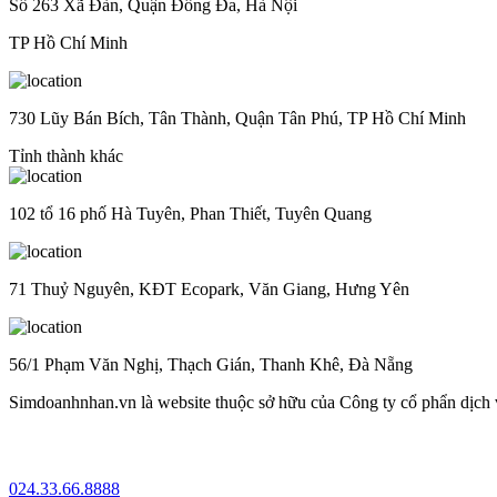
Số 263 Xã Đàn, Quận Đống Đa, Hà Nội
TP Hồ Chí Minh
730 Lũy Bán Bích, Tân Thành, Quận Tân Phú, TP Hồ Chí Minh
Tỉnh thành khác
102 tổ 16 phố Hà Tuyên, Phan Thiết, Tuyên Quang
71 Thuỷ Nguyên, KĐT Ecopark, Văn Giang, Hưng Yên
56/1 Phạm Văn Nghị, Thạch Gián, Thanh Khê, Đà Nẵng
Simdoanhnhan.vn là website thuộc sở hữu của Công ty cổ phẩn dịch
024.33.66.8888