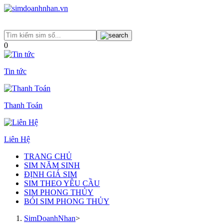
0
Tin tức
Thanh Toán
Liên Hệ
TRANG CHỦ
SIM NĂM SINH
ĐỊNH GIÁ SIM
SIM THEO YÊU CẦU
SIM PHONG THỦY
BÓI SIM PHONG THỦY
SimDoanhNhan
>