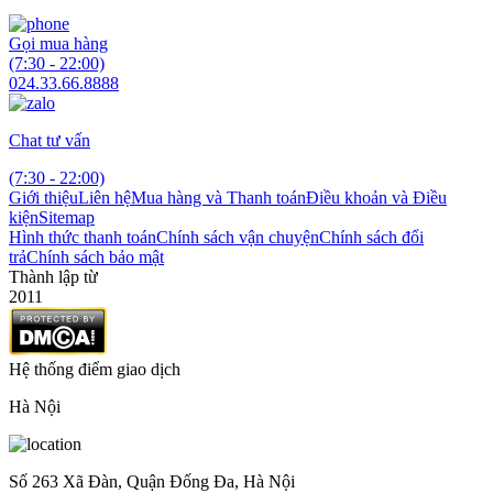
Gọi mua hàng
(7:30 - 22:00)
024.33.66.8888
Chat tư vấn
(7:30 - 22:00)
Giới thiệu
Liên hệ
Mua hàng và Thanh toán
Điều khoản và Điều
kiện
Sitemap
Hình thức thanh toán
Chính sách vận chuyện
Chính sách đổi
trả
Chính sách bảo mật
Thành lập từ
2011
Hệ thống điểm giao dịch
Hà Nội
Số 263 Xã Đàn, Quận Đống Đa, Hà Nội