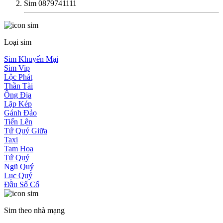
Sim 0879741111
Loại sim
Sim Khuyến Mại
Sim Vip
Lộc Phát
Thần Tài
Ông Địa
Lặp Kép
Gánh Đảo
Tiến Lên
Tứ Quý Giữa
Taxi
Tam Hoa
Tứ Quý
Ngũ Quý
Lục Quý
Đầu Số Cổ
Sim theo nhà mạng