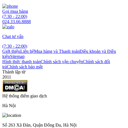
Gọi mua hàng
(7:30 - 22:00)
024.33.66.8888
Chat tư vấn
(7:30 - 22:00)
Giới thiệu
Liên hệ
Mua hàng và Thanh toán
Điều khoản và Điều
kiện
Sitemap
Hình thức thanh toán
Chính sách vận chuyện
Chính sách đổi
trả
Chính sách bảo mật
Thành lập từ
2011
Hệ thống điểm giao dịch
Hà Nội
Số 263 Xã Đàn, Quận Đống Đa, Hà Nội