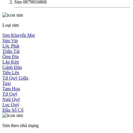
Sim 0879816868
Loại sim
Sim Khuyến Mại
Sim Vip
Lộc Phát
Thần Tài
Ông Địa
Lặp Kép
Gánh Đảo
Tiến Lên
Tứ Quý Giữa
Taxi
Tam Hoa
Tứ Quý
Ngũ Quý
Lục Quý
Đầu Số Cổ
Sim theo nhà mạng