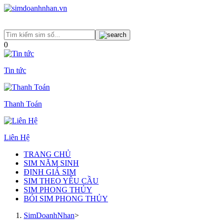
0
Tin tức
Thanh Toán
Liên Hệ
TRANG CHỦ
SIM NĂM SINH
ĐỊNH GIÁ SIM
SIM THEO YÊU CẦU
SIM PHONG THỦY
BÓI SIM PHONG THỦY
SimDoanhNhan
>