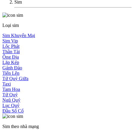
Sim
Loại sim
Sim Khuyến Mại
Sim Vip
Lộc Phát
Thần Tài
Ông Địa
Lặp Kép
Gánh Đảo
Tiến Lên
Tứ Quý Giữa
Taxi
Tam Hoa
Tứ Quý
Ngũ Quý
Lục Quý
Đầu Số Cổ
Sim theo nhà mạng