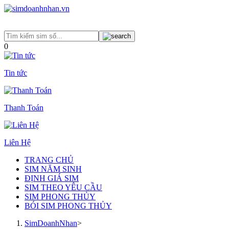
0
Tin tức
Thanh Toán
Liên Hệ
TRANG CHỦ
SIM NĂM SINH
ĐỊNH GIÁ SIM
SIM THEO YÊU CẦU
SIM PHONG THỦY
BÓI SIM PHONG THỦY
SimDoanhNhan
>