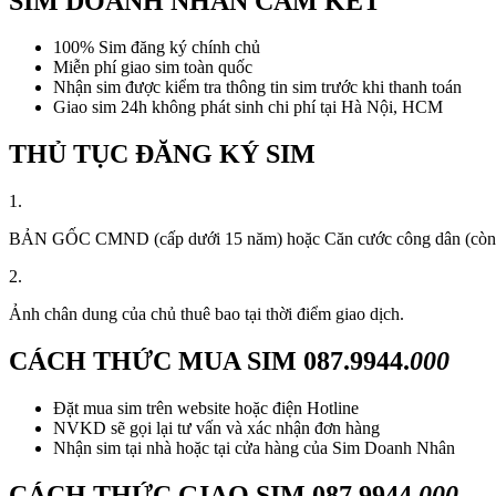
SIM DOANH NHÂN CAM KẾT
100% Sim đăng ký chính chủ
Miễn phí giao sim toàn quốc
Nhận sim được kiểm tra thông tin sim trước khi thanh toán
Giao sim 24h không phát sinh chi phí tại Hà Nội, HCM
THỦ TỤC ĐĂNG KÝ SIM
1.
BẢN GỐC CMND (cấp dưới 15 năm) hoặc Căn cước công dân (còn thời
2.
Ảnh chân dung của chủ thuê bao tại thời điểm giao dịch.
CÁCH THỨC MUA SIM
087.9944.
000
Đặt mua sim trên website hoặc điện Hotline
NVKD sẽ gọi lại tư vấn và xác nhận đơn hàng
Nhận sim tại nhà hoặc tại cửa hàng của Sim Doanh Nhân
CÁCH THỨC GIAO SIM
087.9944.
000