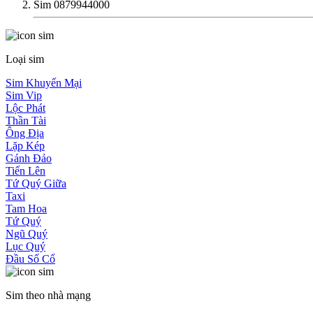
Sim 0879944000
Loại sim
Sim Khuyến Mại
Sim Vip
Lộc Phát
Thần Tài
Ông Địa
Lặp Kép
Gánh Đảo
Tiến Lên
Tứ Quý Giữa
Taxi
Tam Hoa
Tứ Quý
Ngũ Quý
Lục Quý
Đầu Số Cổ
Sim theo nhà mạng