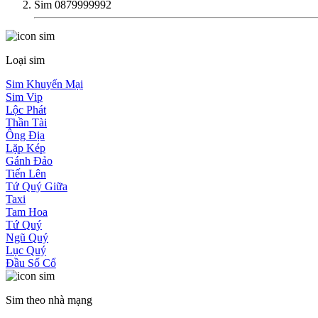
Sim 0879999992
Loại sim
Sim Khuyến Mại
Sim Vip
Lộc Phát
Thần Tài
Ông Địa
Lặp Kép
Gánh Đảo
Tiến Lên
Tứ Quý Giữa
Taxi
Tam Hoa
Tứ Quý
Ngũ Quý
Lục Quý
Đầu Số Cổ
Sim theo nhà mạng