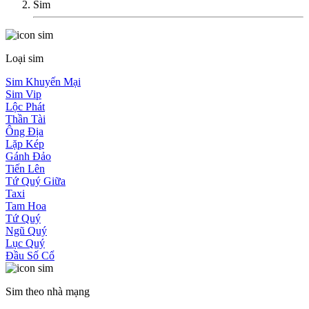
Sim
Loại sim
Sim Khuyến Mại
Sim Vip
Lộc Phát
Thần Tài
Ông Địa
Lặp Kép
Gánh Đảo
Tiến Lên
Tứ Quý Giữa
Taxi
Tam Hoa
Tứ Quý
Ngũ Quý
Lục Quý
Đầu Số Cổ
Sim theo nhà mạng