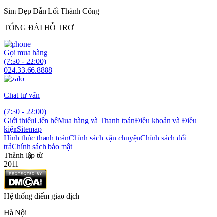
Sim Đẹp Dẫn Lối Thành Công
TỔNG ĐÀI HỖ TRỢ
Gọi mua hàng
(7:30 - 22:00)
024.33.66.8888
Chat tư vấn
(7:30 - 22:00)
Giới thiệu
Liên hệ
Mua hàng và Thanh toán
Điều khoản và Điều
kiện
Sitemap
Hình thức thanh toán
Chính sách vận chuyện
Chính sách đổi
trả
Chính sách bảo mật
Thành lập từ
2011
Hệ thống điểm giao dịch
Hà Nội