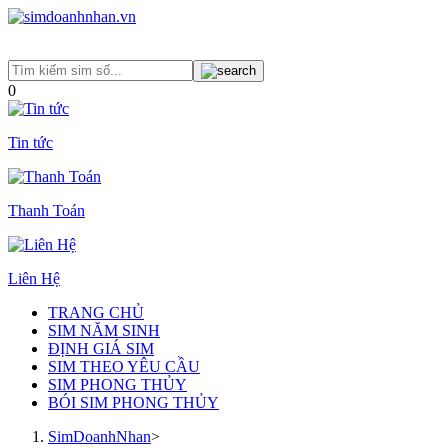
0
Tin tức
Thanh Toán
Liên Hệ
TRANG CHỦ
SIM NĂM SINH
ĐỊNH GIÁ SIM
SIM THEO YÊU CẦU
SIM PHONG THỦY
BÓI SIM PHONG THỦY
SimDoanhNhan
>