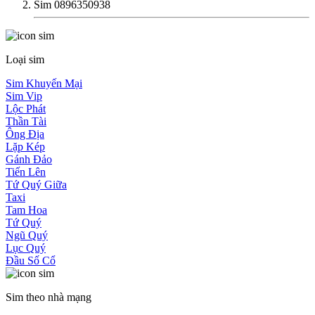
Sim 0896350938
Loại sim
Sim Khuyến Mại
Sim Vip
Lộc Phát
Thần Tài
Ông Địa
Lặp Kép
Gánh Đảo
Tiến Lên
Tứ Quý Giữa
Taxi
Tam Hoa
Tứ Quý
Ngũ Quý
Lục Quý
Đầu Số Cổ
Sim theo nhà mạng