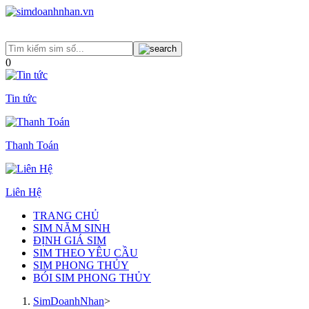
0
Tin tức
Thanh Toán
Liên Hệ
TRANG CHỦ
SIM NĂM SINH
ĐỊNH GIÁ SIM
SIM THEO YÊU CẦU
SIM PHONG THỦY
BÓI SIM PHONG THỦY
SimDoanhNhan
>