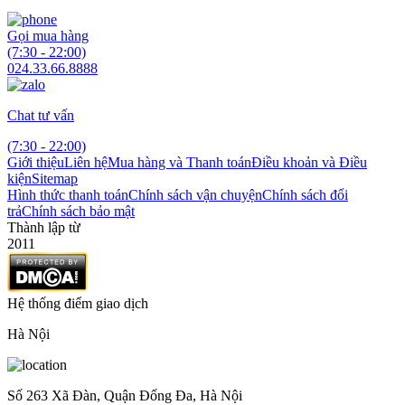
Gọi mua hàng
(7:30 - 22:00)
024.33.66.8888
Chat tư vấn
(7:30 - 22:00)
Giới thiệu
Liên hệ
Mua hàng và Thanh toán
Điều khoản và Điều
kiện
Sitemap
Hình thức thanh toán
Chính sách vận chuyện
Chính sách đổi
trả
Chính sách bảo mật
Thành lập từ
2011
Hệ thống điểm giao dịch
Hà Nội
Số 263 Xã Đàn, Quận Đống Đa, Hà Nội