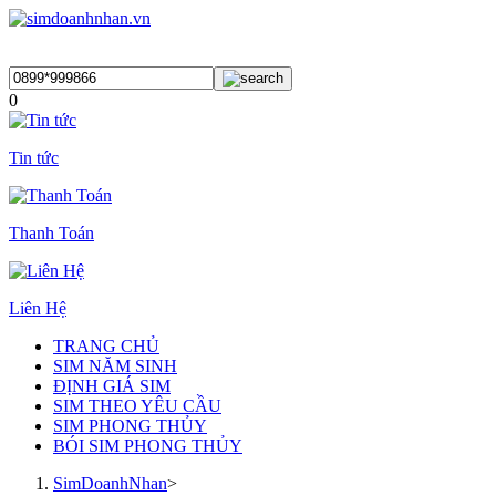
0
Tin tức
Thanh Toán
Liên Hệ
TRANG CHỦ
SIM NĂM SINH
ĐỊNH GIÁ SIM
SIM THEO YÊU CẦU
SIM PHONG THỦY
BÓI SIM PHONG THỦY
SimDoanhNhan
>