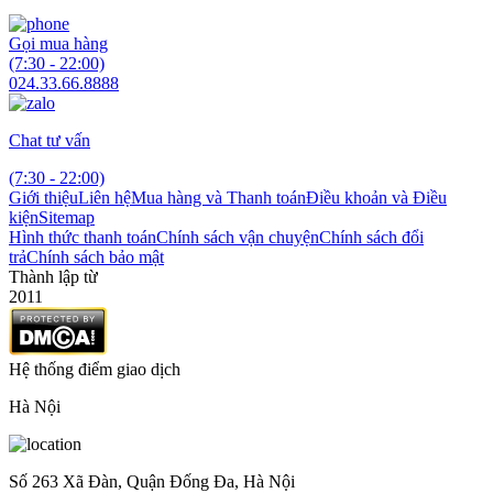
Gọi mua hàng
(7:30 - 22:00)
024.33.66.8888
Chat tư vấn
(7:30 - 22:00)
Giới thiệu
Liên hệ
Mua hàng và Thanh toán
Điều khoản và Điều
kiện
Sitemap
Hình thức thanh toán
Chính sách vận chuyện
Chính sách đổi
trả
Chính sách bảo mật
Thành lập từ
2011
Hệ thống điểm giao dịch
Hà Nội
Số 263 Xã Đàn, Quận Đống Đa, Hà Nội