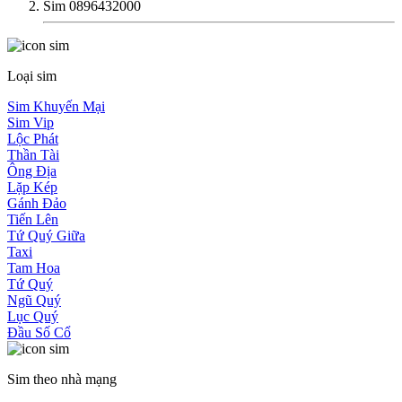
Sim 0896432000
Loại sim
Sim Khuyến Mại
Sim Vip
Lộc Phát
Thần Tài
Ông Địa
Lặp Kép
Gánh Đảo
Tiến Lên
Tứ Quý Giữa
Taxi
Tam Hoa
Tứ Quý
Ngũ Quý
Lục Quý
Đầu Số Cổ
Sim theo nhà mạng