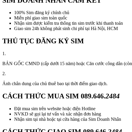
SIM DOANH NHÂN CAM KẾT
100% Sim đăng ký chính chủ
Miễn phí giao sim toàn quốc
Nhận sim được kiểm tra thông tin sim trước khi thanh toán
Giao sim 24h không phát sinh chi phí tại Hà Nội, HCM
THỦ TỤC ĐĂNG KÝ SIM
1.
BẢN GỐC CMND (cấp dưới 15 năm) hoặc Căn cước công dân (còn thời
2.
Ảnh chân dung của chủ thuê bao tại thời điểm giao dịch.
CÁCH THỨC MUA SIM
089.646.
2484
Đặt mua sim trên website hoặc điện Hotline
NVKD sẽ gọi lại tư vấn và xác nhận đơn hàng
Nhận sim tại nhà hoặc tại cửa hàng của Sim Doanh Nhân
CÁCH THỨC GIAO SIM
089.646.
2484