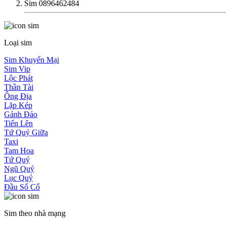
Sim 0896462484
Loại sim
Sim Khuyến Mại
Sim Vip
Lộc Phát
Thần Tài
Ông Địa
Lặp Kép
Gánh Đảo
Tiến Lên
Tứ Quý Giữa
Taxi
Tam Hoa
Tứ Quý
Ngũ Quý
Lục Quý
Đầu Số Cổ
Sim theo nhà mạng