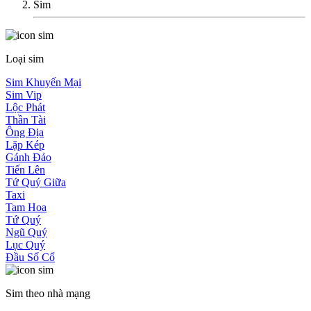
Sim
Loại sim
Sim Khuyến Mại
Sim Vip
Lộc Phát
Thần Tài
Ông Địa
Lặp Kép
Gánh Đảo
Tiến Lên
Tứ Quý Giữa
Taxi
Tam Hoa
Tứ Quý
Ngũ Quý
Lục Quý
Đầu Số Cổ
Sim theo nhà mạng