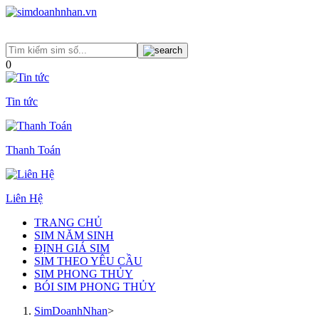
0
Tin tức
Thanh Toán
Liên Hệ
TRANG CHỦ
SIM NĂM SINH
ĐỊNH GIÁ SIM
SIM THEO YÊU CẦU
SIM PHONG THỦY
BÓI SIM PHONG THỦY
SimDoanhNhan
>