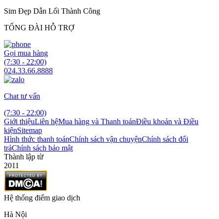
Sim Đẹp Dẫn Lối Thành Công
TỔNG ĐÀI HỖ TRỢ
Gọi mua hàng
(7:30 - 22:00)
024.33.66.8888
Chat tư vấn
(7:30 - 22:00)
Giới thiệu
Liên hệ
Mua hàng và Thanh toán
Điều khoản và Điều
kiện
Sitemap
Hình thức thanh toán
Chính sách vận chuyện
Chính sách đổi
trả
Chính sách bảo mật
Thành lập từ
2011
Hệ thống điểm giao dịch
Hà Nội