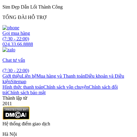
Sim Đẹp Dẫn Lối Thành Công
TỔNG ĐÀI HỖ TRỢ
Gọi mua hàng
(7:30 - 22:00)
024.33.66.8888
Chat tư vấn
(7:30 - 22:00)
Giới thiệu
Liên hệ
Mua hàng và Thanh toán
Điều khoản và Điều
kiện
Sitemap
Hình thức thanh toán
Chính sách vận chuyện
Chính sách đổi
trả
Chính sách bảo mật
Thành lập từ
2011
Hệ thống điểm giao dịch
Hà Nội