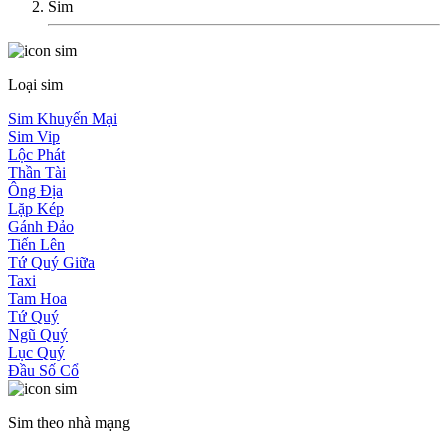
Sim
Loại sim
Sim Khuyến Mại
Sim Vip
Lộc Phát
Thần Tài
Ông Địa
Lặp Kép
Gánh Đảo
Tiến Lên
Tứ Quý Giữa
Taxi
Tam Hoa
Tứ Quý
Ngũ Quý
Lục Quý
Đầu Số Cổ
Sim theo nhà mạng