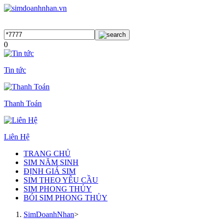
0
Tin tức
Thanh Toán
Liên Hệ
TRANG CHỦ
SIM NĂM SINH
ĐỊNH GIÁ SIM
SIM THEO YÊU CẦU
SIM PHONG THỦY
BÓI SIM PHONG THỦY
SimDoanhNhan
>