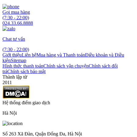
Gọi mua hàng
(7:30 - 22:00)
024.33.66.8888
Chat tư vấn
(7:30 - 22:00)
Giới thiệu
Liên hệ
Mua hàng và Thanh toán
Điều khoản và Điều
kiện
Sitemap
Hình thức thanh toán
Chính sách vận chuyện
Chính sách đổi
trả
Chính sách bảo mật
Thành lập từ
2011
Hệ thống điểm giao dịch
Hà Nội
Số 263 Xã Đàn, Quận Đống Đa, Hà Nội