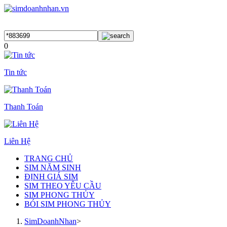
0
Tin tức
Thanh Toán
Liên Hệ
TRANG CHỦ
SIM NĂM SINH
ĐỊNH GIÁ SIM
SIM THEO YÊU CẦU
SIM PHONG THỦY
BÓI SIM PHONG THỦY
SimDoanhNhan
>