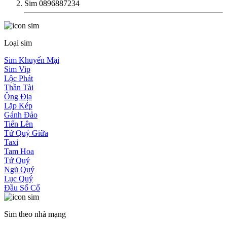
Sim 0896887234
Loại sim
Sim Khuyến Mại
Sim Vip
Lộc Phát
Thần Tài
Ông Địa
Lặp Kép
Gánh Đảo
Tiến Lên
Tứ Quý Giữa
Taxi
Tam Hoa
Tứ Quý
Ngũ Quý
Lục Quý
Đầu Số Cổ
Sim theo nhà mạng