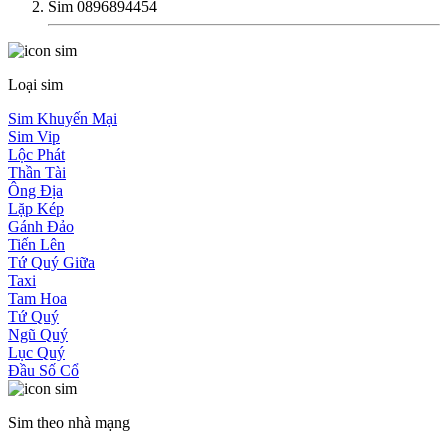
Sim 0896894454
Loại sim
Sim Khuyến Mại
Sim Vip
Lộc Phát
Thần Tài
Ông Địa
Lặp Kép
Gánh Đảo
Tiến Lên
Tứ Quý Giữa
Taxi
Tam Hoa
Tứ Quý
Ngũ Quý
Lục Quý
Đầu Số Cổ
Sim theo nhà mạng