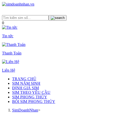
0
Tin tức
Thanh Toán
Liên Hệ
TRANG CHỦ
SIM NĂM SINH
ĐỊNH GIÁ SIM
SIM THEO YÊU CẦU
SIM PHONG THỦY
BÓI SIM PHONG THỦY
SimDoanhNhan
>