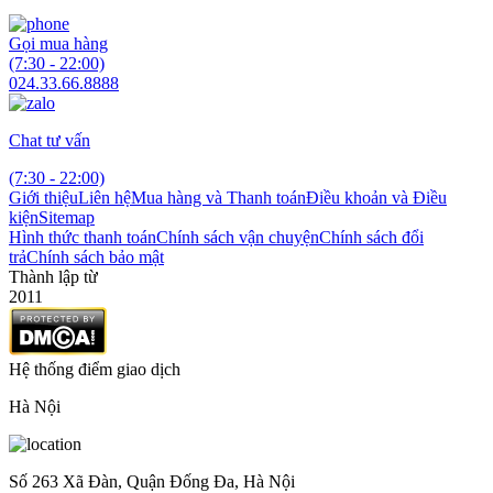
Gọi mua hàng
(7:30 - 22:00)
024.33.66.8888
Chat tư vấn
(7:30 - 22:00)
Giới thiệu
Liên hệ
Mua hàng và Thanh toán
Điều khoản và Điều
kiện
Sitemap
Hình thức thanh toán
Chính sách vận chuyện
Chính sách đổi
trả
Chính sách bảo mật
Thành lập từ
2011
Hệ thống điểm giao dịch
Hà Nội
Số 263 Xã Đàn, Quận Đống Đa, Hà Nội