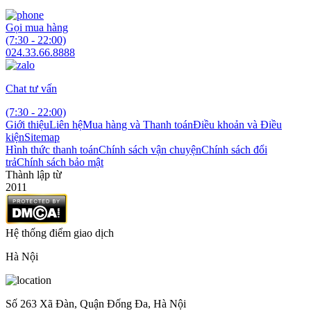
Gọi mua hàng
(7:30 - 22:00)
024.33.66.8888
Chat tư vấn
(7:30 - 22:00)
Giới thiệu
Liên hệ
Mua hàng và Thanh toán
Điều khoản và Điều
kiện
Sitemap
Hình thức thanh toán
Chính sách vận chuyện
Chính sách đổi
trả
Chính sách bảo mật
Thành lập từ
2011
Hệ thống điểm giao dịch
Hà Nội
Số 263 Xã Đàn, Quận Đống Đa, Hà Nội