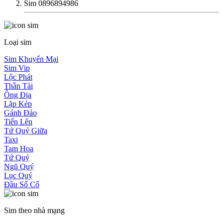
Sim 0896894986
Loại sim
Sim Khuyến Mại
Sim Vip
Lộc Phát
Thần Tài
Ông Địa
Lặp Kép
Gánh Đảo
Tiến Lên
Tứ Quý Giữa
Taxi
Tam Hoa
Tứ Quý
Ngũ Quý
Lục Quý
Đầu Số Cổ
Sim theo nhà mạng