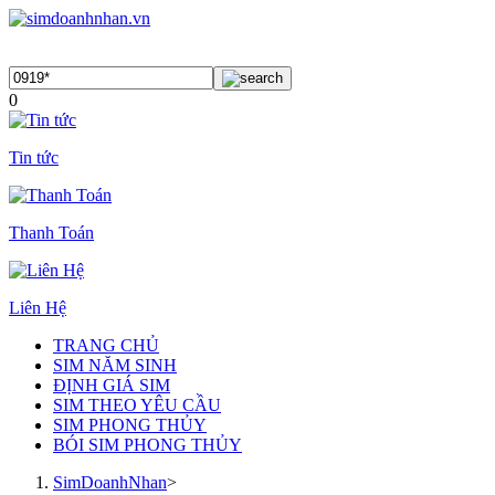
0
Tin tức
Thanh Toán
Liên Hệ
TRANG CHỦ
SIM NĂM SINH
ĐỊNH GIÁ SIM
SIM THEO YÊU CẦU
SIM PHONG THỦY
BÓI SIM PHONG THỦY
SimDoanhNhan
>