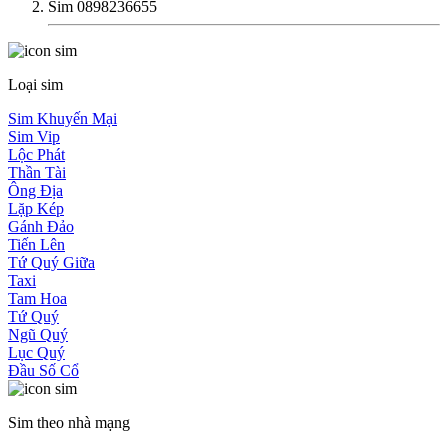
Sim 0898236655
Loại sim
Sim Khuyến Mại
Sim Vip
Lộc Phát
Thần Tài
Ông Địa
Lặp Kép
Gánh Đảo
Tiến Lên
Tứ Quý Giữa
Taxi
Tam Hoa
Tứ Quý
Ngũ Quý
Lục Quý
Đầu Số Cổ
Sim theo nhà mạng