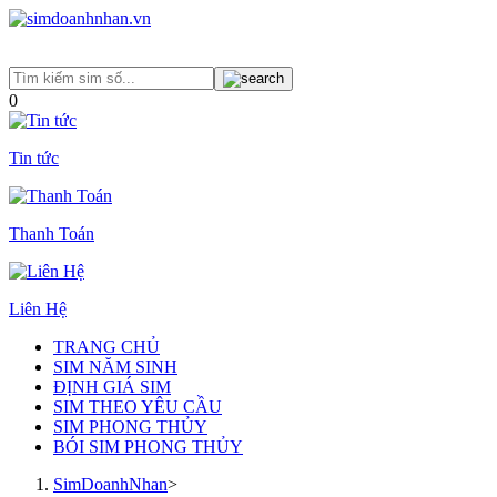
0
Tin tức
Thanh Toán
Liên Hệ
TRANG CHỦ
SIM NĂM SINH
ĐỊNH GIÁ SIM
SIM THEO YÊU CẦU
SIM PHONG THỦY
BÓI SIM PHONG THỦY
SimDoanhNhan
>