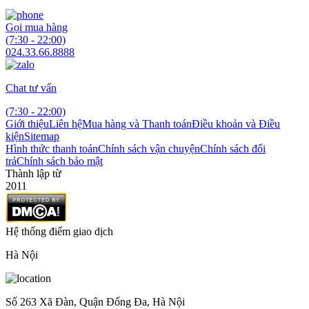
Gọi mua hàng
(7:30 - 22:00)
024.33.66.8888
Chat tư vấn
(7:30 - 22:00)
Giới thiệu
Liên hệ
Mua hàng và Thanh toán
Điều khoản và Điều
kiện
Sitemap
Hình thức thanh toán
Chính sách vận chuyện
Chính sách đổi
trả
Chính sách bảo mật
Thành lập từ
2011
Hệ thống điểm giao dịch
Hà Nội
Số 263 Xã Đàn, Quận Đống Đa, Hà Nội