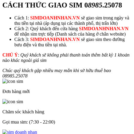
CÁCH THỨC GIAO SIM
0
8985
.25078
Cách 1:
SIMDOANHNHAN.VN
sẽ giao sim trong ngày và
thu tiền tại nhà (áp dụng tại các thành phố, thị trấn lớn)
Cách 2: Quý khách đến cửa hàng
SIMDOANHNHAN.VN
để nhận sim trực tiếp (Danh sách của hàng ở chân website)
Cách 3:
SIMDOANHNHAN.VN
sẽ giao sim theo đường
bưu điện và thu tiền tại nhà.
CHÚ Ý
:
Quý khách sẽ không phải thanh toán thêm bất kỳ 1 khoản
nào khác ngoài giá sim
Chúc quý khách gặp nhiều may mắn khi sở hữu thuê bao
0
8985
.25078
Đơn hàng mới
Chăm sóc khách hàng
Gọi mua sim: (7:30 - 22:00)