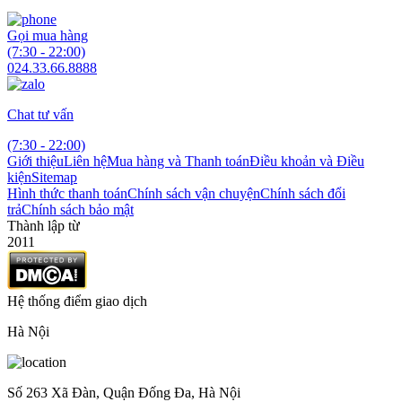
Gọi mua hàng
(7:30 - 22:00)
024.33.66.8888
Chat tư vấn
(7:30 - 22:00)
Giới thiệu
Liên hệ
Mua hàng và Thanh toán
Điều khoản và Điều
kiện
Sitemap
Hình thức thanh toán
Chính sách vận chuyện
Chính sách đổi
trả
Chính sách bảo mật
Thành lập từ
2011
Hệ thống điểm giao dịch
Hà Nội
Số 263 Xã Đàn, Quận Đống Đa, Hà Nội