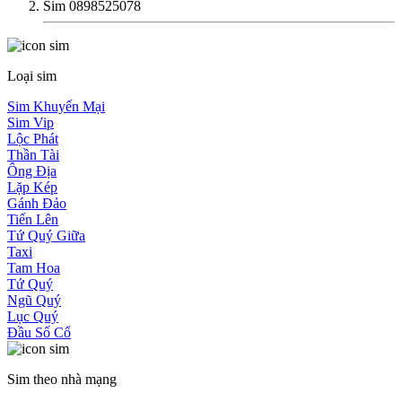
Sim 0898525078
Loại sim
Sim Khuyến Mại
Sim Vip
Lộc Phát
Thần Tài
Ông Địa
Lặp Kép
Gánh Đảo
Tiến Lên
Tứ Quý Giữa
Taxi
Tam Hoa
Tứ Quý
Ngũ Quý
Lục Quý
Đầu Số Cổ
Sim theo nhà mạng