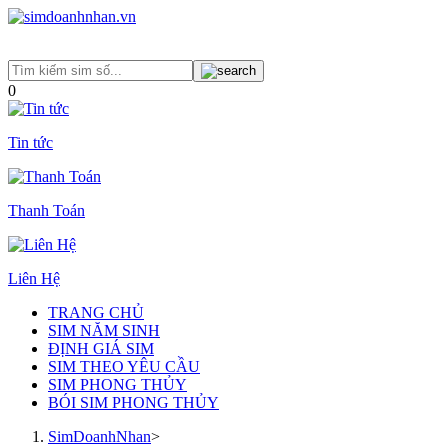
0
Tin tức
Thanh Toán
Liên Hệ
TRANG CHỦ
SIM NĂM SINH
ĐỊNH GIÁ SIM
SIM THEO YÊU CẦU
SIM PHONG THỦY
BÓI SIM PHONG THỦY
SimDoanhNhan
>