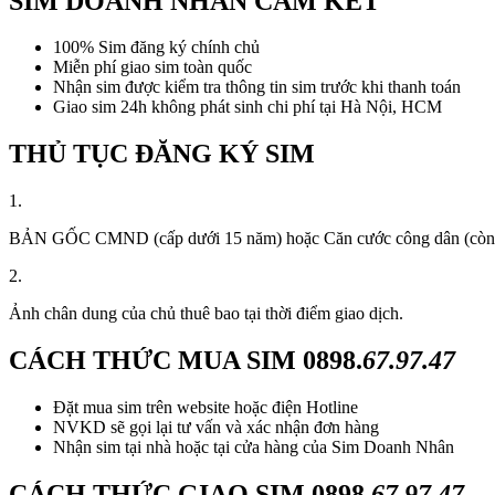
SIM DOANH NHÂN CAM KẾT
100% Sim đăng ký chính chủ
Miễn phí giao sim toàn quốc
Nhận sim được kiểm tra thông tin sim trước khi thanh toán
Giao sim 24h không phát sinh chi phí tại Hà Nội, HCM
THỦ TỤC ĐĂNG KÝ SIM
1.
BẢN GỐC CMND (cấp dưới 15 năm) hoặc Căn cước công dân (còn thời
2.
Ảnh chân dung của chủ thuê bao tại thời điểm giao dịch.
CÁCH THỨC MUA SIM
0898.
67.97.47
Đặt mua sim trên website hoặc điện Hotline
NVKD sẽ gọi lại tư vấn và xác nhận đơn hàng
Nhận sim tại nhà hoặc tại cửa hàng của Sim Doanh Nhân
CÁCH THỨC GIAO SIM
0898.
67.97.47