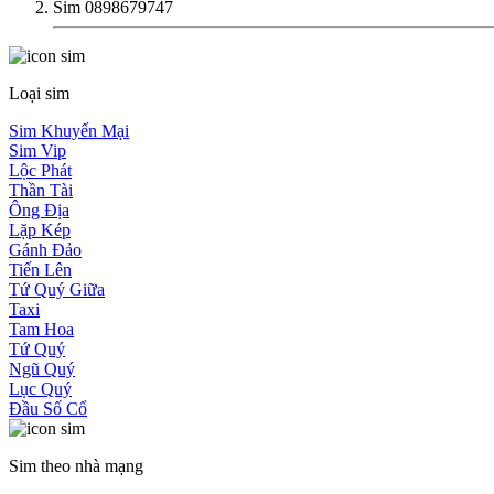
Sim 0898679747
Loại sim
Sim Khuyến Mại
Sim Vip
Lộc Phát
Thần Tài
Ông Địa
Lặp Kép
Gánh Đảo
Tiến Lên
Tứ Quý Giữa
Taxi
Tam Hoa
Tứ Quý
Ngũ Quý
Lục Quý
Đầu Số Cổ
Sim theo nhà mạng