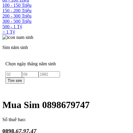
100 - 150 Triệu
150 - 200 Triệu
200 - 300 Triệu
300 - 500 Triệu
500 - 1 Tỷ
> 1 Tỷ
Sim năm sinh
Chọn ngày tháng năm sinh
Tìm sim
Mua Sim 0898679747
Số thuê bao:
0898.
67.97.47