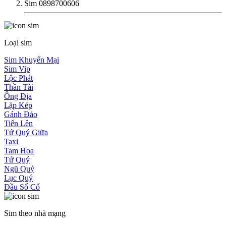
Sim 0898700606
Loại sim
Sim Khuyến Mại
Sim Vip
Lộc Phát
Thần Tài
Ông Địa
Lặp Kép
Gánh Đảo
Tiến Lên
Tứ Quý Giữa
Taxi
Tam Hoa
Tứ Quý
Ngũ Quý
Lục Quý
Đầu Số Cổ
Sim theo nhà mạng