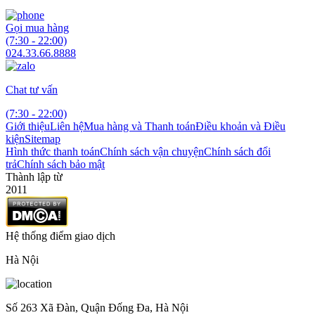
Gọi mua hàng
(7:30 - 22:00)
024.33.66.8888
Chat tư vấn
(7:30 - 22:00)
Giới thiệu
Liên hệ
Mua hàng và Thanh toán
Điều khoản và Điều
kiện
Sitemap
Hình thức thanh toán
Chính sách vận chuyện
Chính sách đổi
trả
Chính sách bảo mật
Thành lập từ
2011
Hệ thống điểm giao dịch
Hà Nội
Số 263 Xã Đàn, Quận Đống Đa, Hà Nội