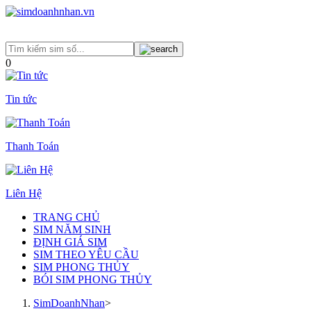
0
Tin tức
Thanh Toán
Liên Hệ
TRANG CHỦ
SIM NĂM SINH
ĐỊNH GIÁ SIM
SIM THEO YÊU CẦU
SIM PHONG THỦY
BÓI SIM PHONG THỦY
SimDoanhNhan
>