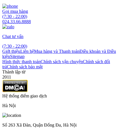
Gọi mua hàng
(7:30 - 22:00)
024.33.66.8888
Chat tư vấn
(7:30 - 22:00)
Giới thiệu
Liên hệ
Mua hàng và Thanh toán
Điều khoản và Điều
kiện
Sitemap
Hình thức thanh toán
Chính sách vận chuyện
Chính sách đổi
trả
Chính sách bảo mật
Thành lập từ
2011
Hệ thống điểm giao dịch
Hà Nội
Số 263 Xã Đàn, Quận Đống Đa, Hà Nội