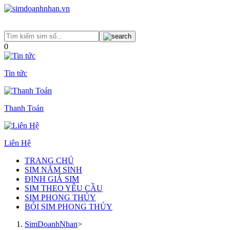
0
Tin tức
Thanh Toán
Liên Hệ
TRANG CHỦ
SIM NĂM SINH
ĐỊNH GIÁ SIM
SIM THEO YÊU CẦU
SIM PHONG THỦY
BÓI SIM PHONG THỦY
SimDoanhNhan
>