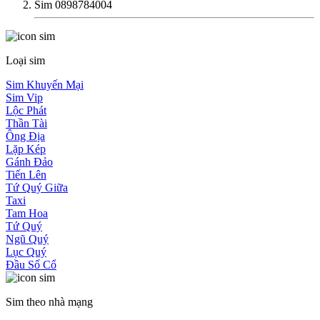
Sim 0898784004
Loại sim
Sim Khuyến Mại
Sim Vip
Lộc Phát
Thần Tài
Ông Địa
Lặp Kép
Gánh Đảo
Tiến Lên
Tứ Quý Giữa
Taxi
Tam Hoa
Tứ Quý
Ngũ Quý
Lục Quý
Đầu Số Cổ
Sim theo nhà mạng