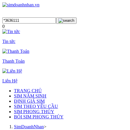
0
Tin tức
Thanh Toán
Liên Hệ
TRANG CHỦ
SIM NĂM SINH
ĐỊNH GIÁ SIM
SIM THEO YÊU CẦU
SIM PHONG THỦY
BÓI SIM PHONG THỦY
SimDoanhNhan
>