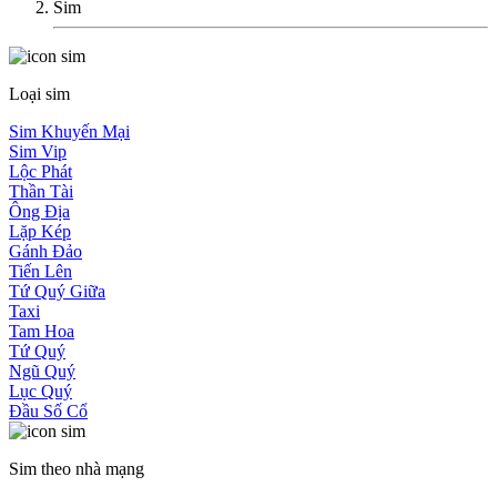
Sim
Loại sim
Sim Khuyến Mại
Sim Vip
Lộc Phát
Thần Tài
Ông Địa
Lặp Kép
Gánh Đảo
Tiến Lên
Tứ Quý Giữa
Taxi
Tam Hoa
Tứ Quý
Ngũ Quý
Lục Quý
Đầu Số Cổ
Sim theo nhà mạng