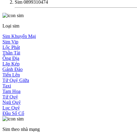
Sim 0899310474
Loại sim
Sim Khuyến Mại
Sim Vip
Lộc Phát
Thần Tài
Ông Địa
Lặp Kép
Gánh Đảo
Tiến Lên
Tứ Quý Giữa
Taxi
Tam Hoa
Tứ Quý
Ngũ Quý
Lục Quý
Đầu Số Cổ
Sim theo nhà mạng