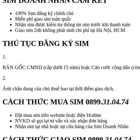
SIM DOANH NHÂN CAM KẾT
100% Sim đăng ký chính chủ
Miễn phí giao sim toàn quốc
Nhận sim được kiểm tra thông tin sim trước khi thanh toán
Giao sim 24h không phát sinh chi phí tại Hà Nội, HCM
THỦ TỤC ĐĂNG KÝ SIM
1.
BẢN GỐC CMND (cấp dưới 15 năm) hoặc Căn cước công dân (còn thời
2.
Ảnh chân dung của chủ thuê bao tại thời điểm giao dịch.
CÁCH THỨC MUA SIM
0899.
31.04.74
Đặt mua sim trên website hoặc điện Hotline
NVKD sẽ gọi lại tư vấn và xác nhận đơn hàng
Nhận sim tại nhà hoặc tại cửa hàng của Sim Doanh Nhân
CÁCH THỨC GIAO SIM
0899.
31.04.74