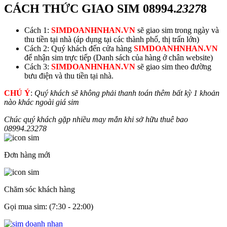
CÁCH THỨC GIAO SIM
08994.
2327
8
Cách 1:
SIMDOANHNHAN.VN
sẽ giao sim trong ngày và
thu tiền tại nhà (áp dụng tại các thành phố, thị trấn lớn)
Cách 2: Quý khách đến cửa hàng
SIMDOANHNHAN.VN
để nhận sim trực tiếp (Danh sách của hàng ở chân website)
Cách 3:
SIMDOANHNHAN.VN
sẽ giao sim theo đường
bưu điện và thu tiền tại nhà.
CHÚ Ý
:
Quý khách sẽ không phải thanh toán thêm bất kỳ 1 khoản
nào khác ngoài giá sim
Chúc quý khách gặp nhiều may mắn khi sở hữu thuê bao
08994.
2327
8
Đơn hàng mới
Chăm sóc khách hàng
Gọi mua sim: (7:30 - 22:00)