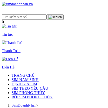
0
Tin tức
Thanh Toán
Liên Hệ
TRANG CHỦ
SIM NĂM SINH
ĐỊNH GIÁ SIM
SIM THEO YÊU CẦU
SIM PHONG THỦY
BÓI SIM PHONG THỦY
SimDoanhNhan
>