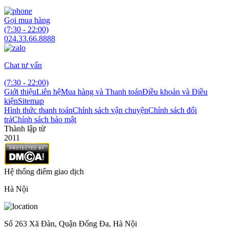
Gọi mua hàng
(7:30 - 22:00)
024.33.66.8888
Chat tư vấn
(7:30 - 22:00)
Giới thiệu
Liên hệ
Mua hàng và Thanh toán
Điều khoản và Điều
kiện
Sitemap
Hình thức thanh toán
Chính sách vận chuyện
Chính sách đổi
trả
Chính sách bảo mật
Thành lập từ
2011
Hệ thống điểm giao dịch
Hà Nội
Số 263 Xã Đàn, Quận Đống Đa, Hà Nội