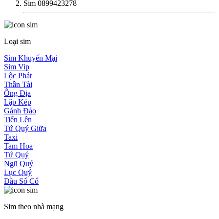
Sim 0899423278
Loại sim
Sim Khuyến Mại
Sim Vip
Lộc Phát
Thần Tài
Ông Địa
Lặp Kép
Gánh Đảo
Tiến Lên
Tứ Quý Giữa
Taxi
Tam Hoa
Tứ Quý
Ngũ Quý
Lục Quý
Đầu Số Cổ
Sim theo nhà mạng