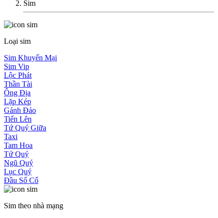
Sim
Loại sim
Sim Khuyến Mại
Sim Vip
Lộc Phát
Thần Tài
Ông Địa
Lặp Kép
Gánh Đảo
Tiến Lên
Tứ Quý Giữa
Taxi
Tam Hoa
Tứ Quý
Ngũ Quý
Lục Quý
Đầu Số Cổ
Sim theo nhà mạng