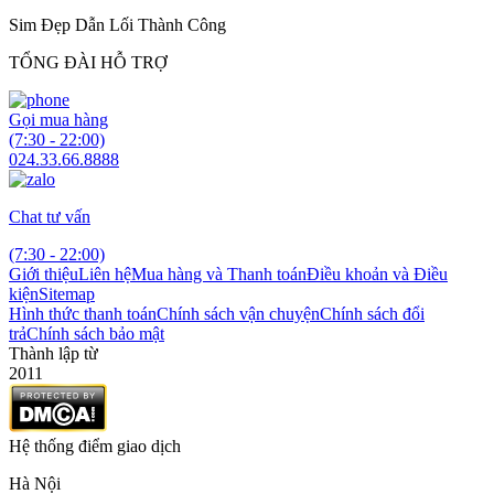
Sim Đẹp Dẫn Lối Thành Công
TỔNG ĐÀI HỖ TRỢ
Gọi mua hàng
(7:30 - 22:00)
024.33.66.8888
Chat tư vấn
(7:30 - 22:00)
Giới thiệu
Liên hệ
Mua hàng và Thanh toán
Điều khoản và Điều
kiện
Sitemap
Hình thức thanh toán
Chính sách vận chuyện
Chính sách đổi
trả
Chính sách bảo mật
Thành lập từ
2011
Hệ thống điểm giao dịch
Hà Nội