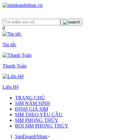
0
Tin tức
Thanh Toán
Liên Hệ
TRANG CHỦ
SIM NĂM SINH
ĐỊNH GIÁ SIM
SIM THEO YÊU CẦU
SIM PHONG THỦY
BÓI SIM PHONG THỦY
SimDoanhNhan
>