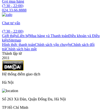
Gọi mua hàng
(7:30 - 22:00)
024.33.66.8888
Chat tư vấn
(7:30 - 22:00)
Giới thiệu
Liên hệ
Mua hàng và Thanh toán
Điều khoản và Điều
kiện
Sitemap
Hình thức thanh toán
Chính sách vận chuyện
Chính sách đổi
trả
Chính sách bảo mật
Thành lập từ
2011
Hệ thống điểm giao dịch
Hà Nội
Số 263 Xã Đàn, Quận Đống Đa, Hà Nội
TP Hồ Chí Minh