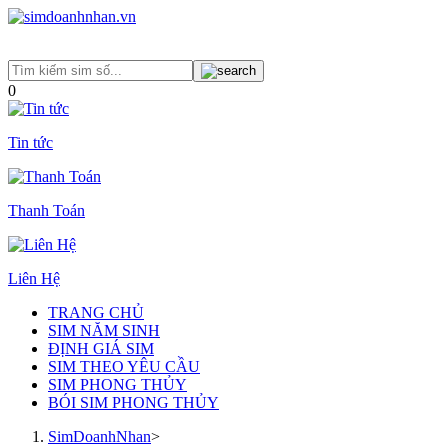
0
Tin tức
Thanh Toán
Liên Hệ
TRANG CHỦ
SIM NĂM SINH
ĐỊNH GIÁ SIM
SIM THEO YÊU CẦU
SIM PHONG THỦY
BÓI SIM PHONG THỦY
SimDoanhNhan
>