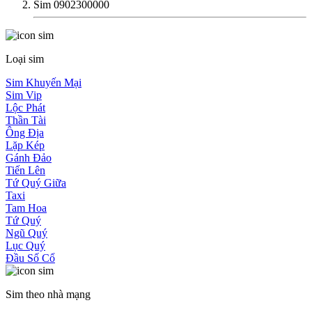
Sim 0902300000
Loại sim
Sim Khuyến Mại
Sim Vip
Lộc Phát
Thần Tài
Ông Địa
Lặp Kép
Gánh Đảo
Tiến Lên
Tứ Quý Giữa
Taxi
Tam Hoa
Tứ Quý
Ngũ Quý
Lục Quý
Đầu Số Cổ
Sim theo nhà mạng