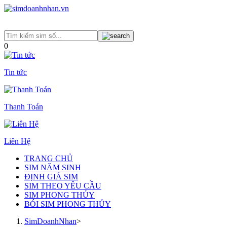
0
Tin tức
Thanh Toán
Liên Hệ
TRANG CHỦ
SIM NĂM SINH
ĐỊNH GIÁ SIM
SIM THEO YÊU CẦU
SIM PHONG THỦY
BÓI SIM PHONG THỦY
SimDoanhNhan
>