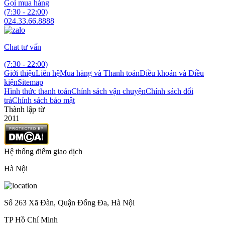
Gọi mua hàng
(7:30 - 22:00)
024.33.66.8888
Chat tư vấn
(7:30 - 22:00)
Giới thiệu
Liên hệ
Mua hàng và Thanh toán
Điều khoản và Điều
kiện
Sitemap
Hình thức thanh toán
Chính sách vận chuyện
Chính sách đổi
trả
Chính sách bảo mật
Thành lập từ
2011
Hệ thống điểm giao dịch
Hà Nội
Số 263 Xã Đàn, Quận Đống Đa, Hà Nội
TP Hồ Chí Minh