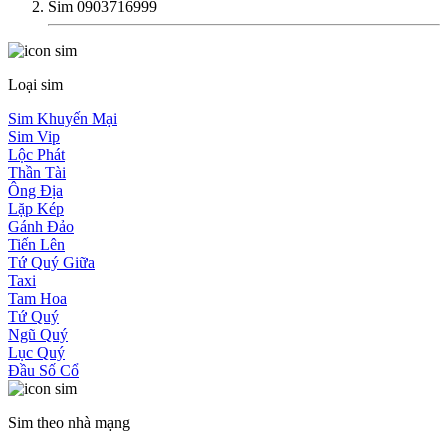
Sim 0903716999
Loại sim
Sim Khuyến Mại
Sim Vip
Lộc Phát
Thần Tài
Ông Địa
Lặp Kép
Gánh Đảo
Tiến Lên
Tứ Quý Giữa
Taxi
Tam Hoa
Tứ Quý
Ngũ Quý
Lục Quý
Đầu Số Cổ
Sim theo nhà mạng