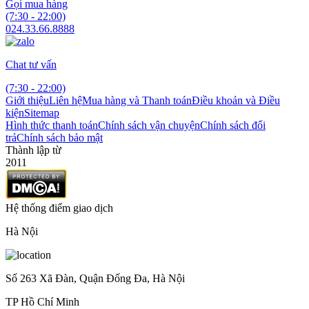
Gọi mua hàng
(7:30 - 22:00)
024.33.66.8888
Chat tư vấn
(7:30 - 22:00)
Giới thiệu
Liên hệ
Mua hàng và Thanh toán
Điều khoản và Điều
kiện
Sitemap
Hình thức thanh toán
Chính sách vận chuyện
Chính sách đổi
trả
Chính sách bảo mật
Thành lập từ
2011
Hệ thống điểm giao dịch
Hà Nội
Số 263 Xã Đàn, Quận Đống Đa, Hà Nội
TP Hồ Chí Minh