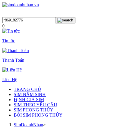
0
Tin tức
Thanh Toán
Liên Hệ
TRANG CHỦ
SIM NĂM SINH
ĐỊNH GIÁ SIM
SIM THEO YÊU CẦU
SIM PHONG THỦY
BÓI SIM PHONG THỦY
SimDoanhNhan
>