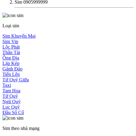
Sim 0905999999
Loại sim
Sim Khuyến Mại
Sim Vip
Lộc Phát
Thần Tài
Ông Địa
Lặp Kép
Gánh Đảo
Tiến Lên
Tứ Quý Giữa
Taxi
Tam Hoa
Tứ Quý
Ngũ Quý
Lục Quý
Đầu Số Cổ
Sim theo nhà mạng