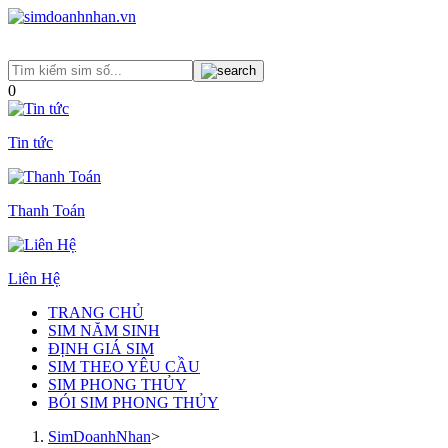
0
Tin tức
Thanh Toán
Liên Hệ
TRANG CHỦ
SIM NĂM SINH
ĐỊNH GIÁ SIM
SIM THEO YÊU CẦU
SIM PHONG THỦY
BÓI SIM PHONG THỦY
SimDoanhNhan
>