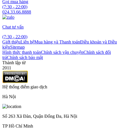
Gọi mua hàng
(7:30 - 22:00)
024.33.66.8888
Chat tư vấn
(7:30 - 22:00)
Giới thiệu
Liên hệ
Mua hàng và Thanh toán
Điều khoản và Điều
kiện
Sitemap
Hình thức thanh toán
Chính sách vận chuyện
Chính sách đổi
trả
Chính sách bảo mật
Thành lập từ
2011
Hệ thống điểm giao dịch
Hà Nội
Số 263 Xã Đàn, Quận Đống Đa, Hà Nội
TP Hồ Chí Minh