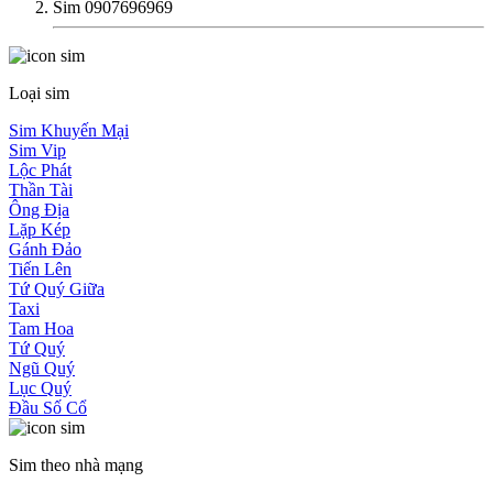
Sim 0907696969
Loại sim
Sim Khuyến Mại
Sim Vip
Lộc Phát
Thần Tài
Ông Địa
Lặp Kép
Gánh Đảo
Tiến Lên
Tứ Quý Giữa
Taxi
Tam Hoa
Tứ Quý
Ngũ Quý
Lục Quý
Đầu Số Cổ
Sim theo nhà mạng