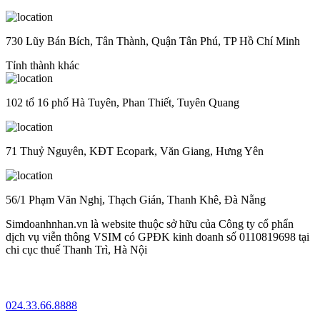
730 Lũy Bán Bích, Tân Thành, Quận Tân Phú, TP Hồ Chí Minh
Tỉnh thành khác
102 tổ 16 phố Hà Tuyên, Phan Thiết, Tuyên Quang
71 Thuỷ Nguyên, KĐT Ecopark, Văn Giang, Hưng Yên
56/1 Phạm Văn Nghị, Thạch Gián, Thanh Khê, Đà Nẵng
Simdoanhnhan.vn là website thuộc sở hữu của Công ty cổ phẩn
dịch vụ viễn thông VSIM có GPĐK kinh doanh số 0110819698 tại
chi cục thuế Thanh Trì, Hà Nội
024.33.66.8888