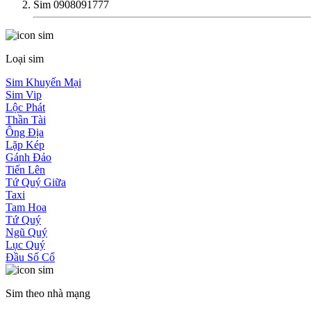
Sim 0908091777
Loại sim
Sim Khuyến Mại
Sim Vip
Lộc Phát
Thần Tài
Ông Địa
Lặp Kép
Gánh Đảo
Tiến Lên
Tứ Quý Giữa
Taxi
Tam Hoa
Tứ Quý
Ngũ Quý
Lục Quý
Đầu Số Cổ
Sim theo nhà mạng