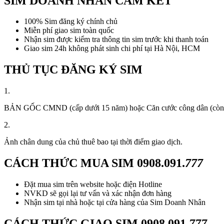
SIM DOANH NHÂN CAM KẾT
100% Sim đăng ký chính chủ
Miễn phí giao sim toàn quốc
Nhận sim được kiểm tra thông tin sim trước khi thanh toán
Giao sim 24h không phát sinh chi phí tại Hà Nội, HCM
THỦ TỤC ĐĂNG KÝ SIM
1.
BẢN GỐC CMND (cấp dưới 15 năm) hoặc Căn cước công dân (còn thời
2.
Ảnh chân dung của chủ thuê bao tại thời điểm giao dịch.
CÁCH THỨC MUA SIM
0908.091.
777
Đặt mua sim trên website hoặc điện Hotline
NVKD sẽ gọi lại tư vấn và xác nhận đơn hàng
Nhận sim tại nhà hoặc tại cửa hàng của Sim Doanh Nhân
CÁCH THỨC GIAO SIM
0908.091.
777