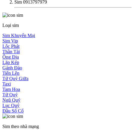
Sim 0913797979
Loại sim
Sim Khuyến Mại
Sim Vip
Lộc Phát
Thần Tài
Ông Địa
Lặp Kép
Gánh Đảo
Tiến Lên
Tứ Quý Giữa
Taxi
Tam Hoa
Tứ Quý
Ngũ Quý
Lục Quý
Đầu Số Cổ
Sim theo nhà mạng