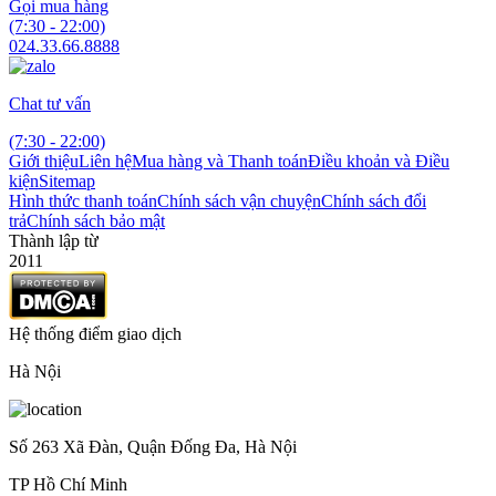
Gọi mua hàng
(7:30 - 22:00)
024.33.66.8888
Chat tư vấn
(7:30 - 22:00)
Giới thiệu
Liên hệ
Mua hàng và Thanh toán
Điều khoản và Điều
kiện
Sitemap
Hình thức thanh toán
Chính sách vận chuyện
Chính sách đổi
trả
Chính sách bảo mật
Thành lập từ
2011
Hệ thống điểm giao dịch
Hà Nội
Số 263 Xã Đàn, Quận Đống Đa, Hà Nội
TP Hồ Chí Minh