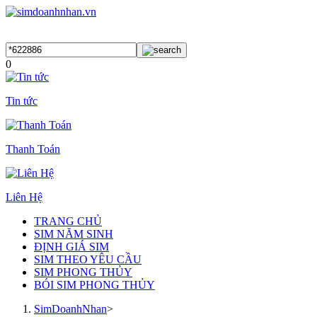
0
Tin tức
Thanh Toán
Liên Hệ
TRANG CHỦ
SIM NĂM SINH
ĐỊNH GIÁ SIM
SIM THEO YÊU CẦU
SIM PHONG THỦY
BÓI SIM PHONG THỦY
SimDoanhNhan
>