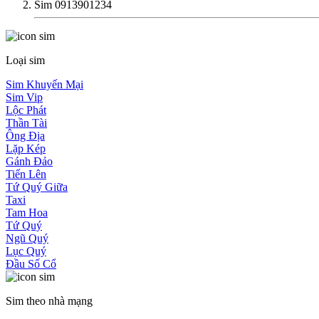
Sim 0913901234
Loại sim
Sim Khuyến Mại
Sim Vip
Lộc Phát
Thần Tài
Ông Địa
Lặp Kép
Gánh Đảo
Tiến Lên
Tứ Quý Giữa
Taxi
Tam Hoa
Tứ Quý
Ngũ Quý
Lục Quý
Đầu Số Cổ
Sim theo nhà mạng