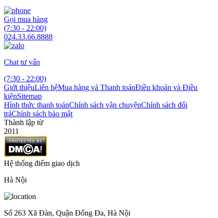
Gọi mua hàng
(7:30 - 22:00)
024.33.66.8888
Chat tư vấn
(7:30 - 22:00)
Giới thiệu
Liên hệ
Mua hàng và Thanh toán
Điều khoản và Điều
kiện
Sitemap
Hình thức thanh toán
Chính sách vận chuyện
Chính sách đổi
trả
Chính sách bảo mật
Thành lập từ
2011
Hệ thống điểm giao dịch
Hà Nội
Số 263 Xã Đàn, Quận Đống Đa, Hà Nội