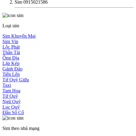
Sim 0915021586
Loại sim
Sim Khuyến Mại
Sim Vip
Lộc Phát
Thần Tài
Ông Địa
Lặp Kép
Gánh Đảo
Tiến Lên
Tứ Quý Giữa
Taxi
Tam Hoa
Tứ Quý
Ngũ Quý
Lục Quý
Đầu Số Cổ
Sim theo nhà mạng