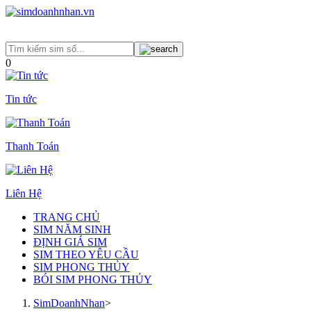
0
Tin tức
Thanh Toán
Liên Hệ
TRANG CHỦ
SIM NĂM SINH
ĐỊNH GIÁ SIM
SIM THEO YÊU CẦU
SIM PHONG THỦY
BÓI SIM PHONG THỦY
SimDoanhNhan
>