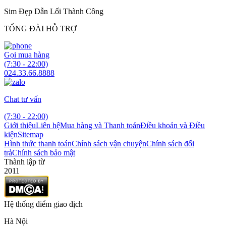
Sim Đẹp Dẫn Lối Thành Công
TỔNG ĐÀI HỖ TRỢ
Gọi mua hàng
(7:30 - 22:00)
024.33.66.8888
Chat tư vấn
(7:30 - 22:00)
Giới thiệu
Liên hệ
Mua hàng và Thanh toán
Điều khoản và Điều
kiện
Sitemap
Hình thức thanh toán
Chính sách vận chuyện
Chính sách đổi
trả
Chính sách bảo mật
Thành lập từ
2011
Hệ thống điểm giao dịch
Hà Nội