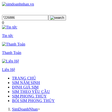
0
Tin tức
Thanh Toán
Liên Hệ
TRANG CHỦ
SIM NĂM SINH
ĐỊNH GIÁ SIM
SIM THEO YÊU CẦU
SIM PHONG THỦY
BÓI SIM PHONG THỦY
SimDoanhNhan
>