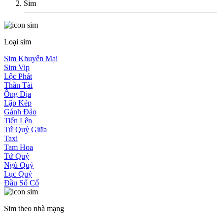
Sim
Loại sim
Sim Khuyến Mại
Sim Vip
Lộc Phát
Thần Tài
Ông Địa
Lặp Kép
Gánh Đảo
Tiến Lên
Tứ Quý Giữa
Taxi
Tam Hoa
Tứ Quý
Ngũ Quý
Lục Quý
Đầu Số Cổ
Sim theo nhà mạng