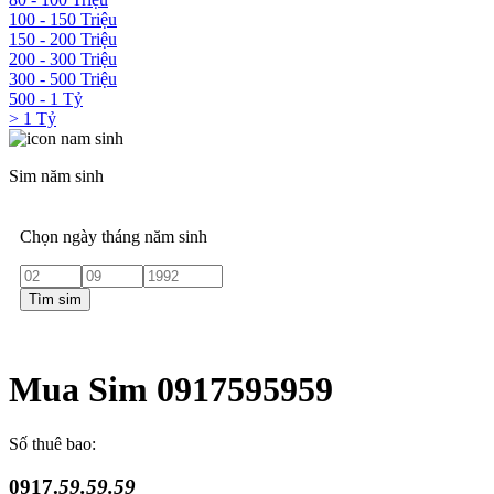
100 - 150 Triệu
150 - 200 Triệu
200 - 300 Triệu
300 - 500 Triệu
500 - 1 Tỷ
> 1 Tỷ
Sim năm sinh
Chọn ngày tháng năm sinh
Tìm sim
Mua Sim 0917595959
Số thuê bao:
0917.
59.59.59