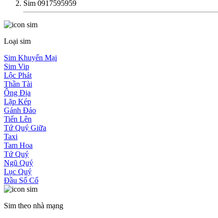
Sim 0917595959
Loại sim
Sim Khuyến Mại
Sim Vip
Lộc Phát
Thần Tài
Ông Địa
Lặp Kép
Gánh Đảo
Tiến Lên
Tứ Quý Giữa
Taxi
Tam Hoa
Tứ Quý
Ngũ Quý
Lục Quý
Đầu Số Cổ
Sim theo nhà mạng