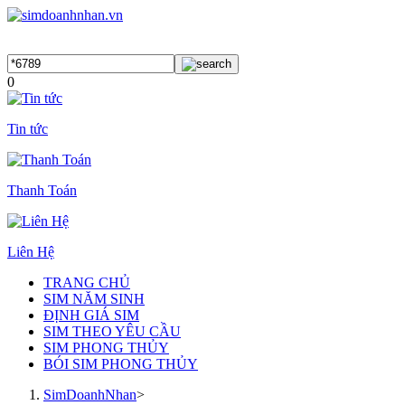
0
Tin tức
Thanh Toán
Liên Hệ
TRANG CHỦ
SIM NĂM SINH
ĐỊNH GIÁ SIM
SIM THEO YÊU CẦU
SIM PHONG THỦY
BÓI SIM PHONG THỦY
SimDoanhNhan
>