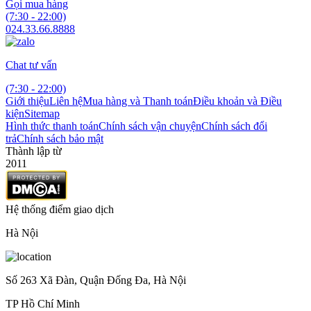
Gọi mua hàng
(7:30 - 22:00)
024.33.66.8888
Chat tư vấn
(7:30 - 22:00)
Giới thiệu
Liên hệ
Mua hàng và Thanh toán
Điều khoản và Điều
kiện
Sitemap
Hình thức thanh toán
Chính sách vận chuyện
Chính sách đổi
trả
Chính sách bảo mật
Thành lập từ
2011
Hệ thống điểm giao dịch
Hà Nội
Số 263 Xã Đàn, Quận Đống Đa, Hà Nội
TP Hồ Chí Minh