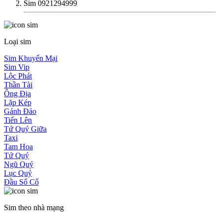
Sim 0921294999
Loại sim
Sim Khuyến Mại
Sim Vip
Lộc Phát
Thần Tài
Ông Địa
Lặp Kép
Gánh Đảo
Tiến Lên
Tứ Quý Giữa
Taxi
Tam Hoa
Tứ Quý
Ngũ Quý
Lục Quý
Đầu Số Cổ
Sim theo nhà mạng