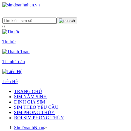
0
Tin tức
Thanh Toán
Liên Hệ
TRANG CHỦ
SIM NĂM SINH
ĐỊNH GIÁ SIM
SIM THEO YÊU CẦU
SIM PHONG THỦY
BÓI SIM PHONG THỦY
SimDoanhNhan
>