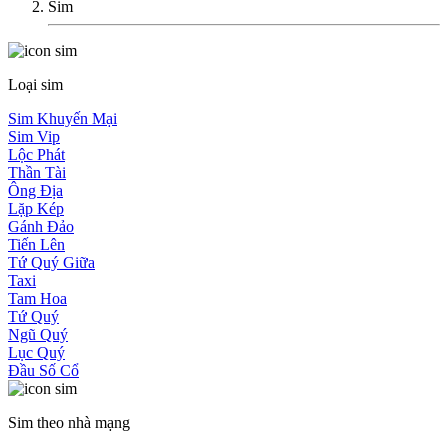
Sim
Loại sim
Sim Khuyến Mại
Sim Vip
Lộc Phát
Thần Tài
Ông Địa
Lặp Kép
Gánh Đảo
Tiến Lên
Tứ Quý Giữa
Taxi
Tam Hoa
Tứ Quý
Ngũ Quý
Lục Quý
Đầu Số Cổ
Sim theo nhà mạng